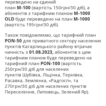
переведено на єдиний
план
М-100
(вартість 150грн/30 діб), а
абонентів з тарифним планом
М-1000
OLD
буде переведено на план
М-1000
(вартість 195грн/30 діб).
Також повідомляємо, що тарифний план
PON-50
для приватного сектору населених
пунктів Кагарлицького району втрачає
чинність з
01.08.2023,
абонентів з цим
тарифним планом буде переведено на
тарифний план
PON-100
(вартість
250грн/30 діб для населених
пунктів Шубівка, Ліщінка, Тернівка,
Расавка, Землянка, «Радгосп», та
270грн/30 діб для населених пунктів
Переселення, Липовець, Зелений Яр).