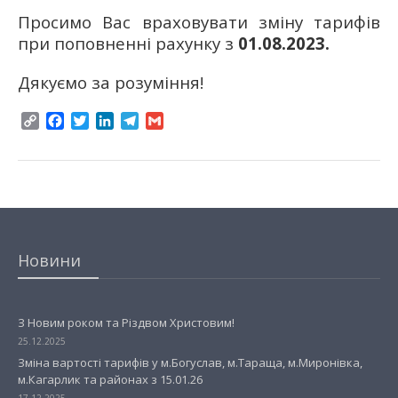
Просимо Вас враховувати зміну тарифів
при поповненні рахунку з
01.08.2023.
Дякуємо за розуміння!
Copy
Facebook
Twitter
LinkedIn
Telegram
Gmail
Link
Новини
З Новим роком та Різдвом Христовим!
25.12.2025
Зміна вартості тарифів у м.Богуслав, м.Тараща, м.Миронівка,
м.Кагарлик та районах з 15.01.26
17.12.2025